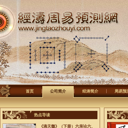
首页
公司简介
经涛简介
周易预
热点导读
《滴天髓》（下册）六亲论六、