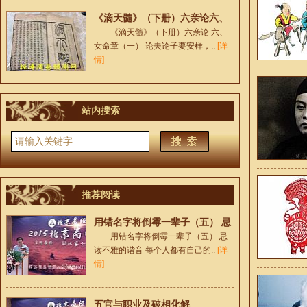
《滴天髓》（下册）六亲论六、
女命章（一）
《滴天髓》（下册）六亲论 六、
女命章（一） 论夫论子要安样，..
[详
情]
站内搜索
推荐阅读
用错名字将倒霉一辈子（五） 忌
读不雅的谐音
用错名字将倒霉一辈子（五） 忌
读不雅的谐音 每个人都有自己的..
[详
情]
五官与职业及破相化解